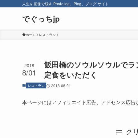
人生を画像で残す Photo log、Plog、プログ サイト
でぐっちjp
ホーム
レストラン
飯田橋のソウルソウルでラ
2018
8/01
定食をいただく
レストラン
2018-08-01
本ページにはアフィリエイト広告、アドセンス広告
ク