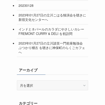
20230128
2023年01月27日の立川こはる独演会を聴きに
新宿文化センターへ
インドとネパールのカラダにやさしいカレー
FREMONT CURRY & DELI を初訪問
2023年01月27日の立川談笑一門前座勉強会
ぶつかり稽古 を聴きに神保町のらくごカフェ
へ
アーカイブ
ア
ー
カ
イ
カテゴリー
ブ