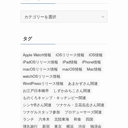
カ
テ
ゴ
リ
タグ
ー
Apple Watch情報
iOSリリース情報
iOS情報
iPadOSリリース情報
iPad情報
iPhone情報
macOSリリース情報
macOS情報
Mac情報
watchOSリリース情報
WordPressリリース情報
あまかずさん関連
お江戸日本橋亭
しずかみちこさん関連
ものくろキャンプ・キッチンビー関連
シンヤBさん関連
ツナケル・立花岳志さん関連
ツナゲルスタッフ参加
プロデューサーズ関連
ランチ
六本木
北陸東海
和食
四国
弾丸旅行
新宿
東京
横浜
渋谷
独演会