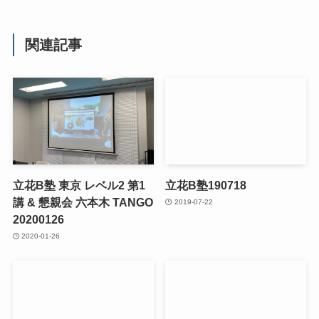
関連記事
立花B塾 東京 レベル2 第1
立花B塾190718
講 & 懇親会 六本木 TANGO
2019-07-22
20200126
2020-01-26