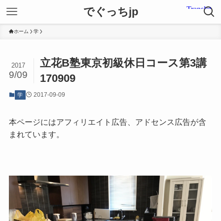
でぐっちjp
ホーム
学
立花B塾東京初級休日コース第3講
2017
9/09
170909
2017-09-09
学
本ページにはアフィリエイト広告、アドセンス広告が含
まれています。