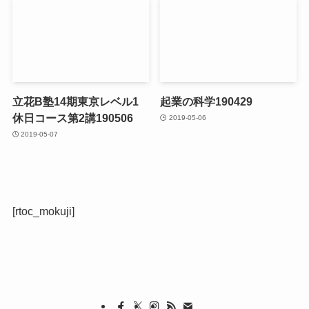
立花B塾14期東京レベル1
起業の科学190429
休日コース第2講190506
2019-05-06
2019-05-07
[rtoc_mokuji]