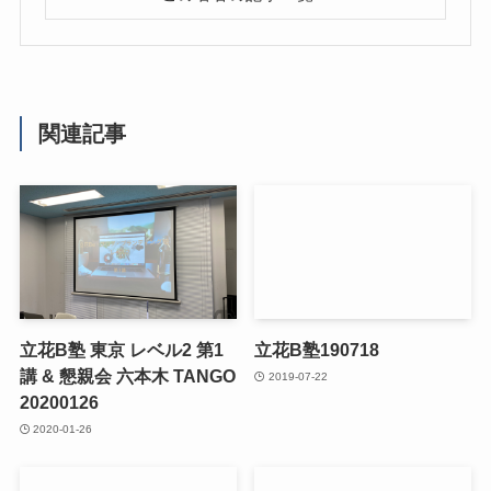
関連記事
立花B塾 東京 レベル2 第1
立花B塾190718
講 & 懇親会 六本木 TANGO
2019-07-22
20200126
2020-01-26