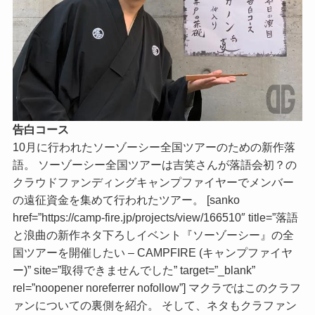
告白コース
10月に行われたソーゾーシー全国ツアーのための新作落
語。 ソーゾーシー全国ツアーは吉笑さんが落語会初？の
クラウドファンディングキャンプファイヤーでメンバー
の遠征資金を集めて行われたツアー。 [sanko
href=”https://camp-fire.jp/projects/view/166510″ title=”落語
と浪曲の新作ネタ下ろしイベント『ソーゾーシー』の全
国ツアーを開催したい – CAMPFIRE (キャンプファイヤ
ー)” site=”取得できませんでした” target=”_blank”
rel=”noopener noreferrer nofollow”] マクラではこのクラフ
ァンについての裏側を紹介。 そして、ネタもクラファン