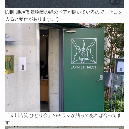
[/tl][tl title=”8.建物奥の緑のドアが開いているので、そこを
入ると受付があります。”]
「立川吉笑 ひとり会」のチラシが貼ってあれば合ってま
す！