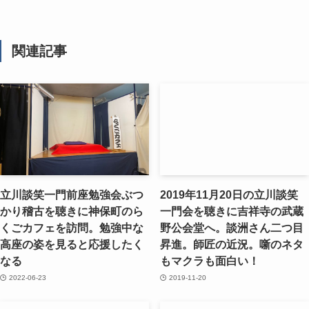
関連記事
立川談笑一門前座勉強会ぶつ
2019年11月20日の立川談笑
かり稽古を聴きに神保町のら
一門会を聴きに吉祥寺の武蔵
くごカフェを訪問。勉強中な
野公会堂へ。談洲さん二つ目
高座の姿を見ると応援したく
昇進。師匠の近況。噺のネタ
なる
もマクラも面白い！
2022-06-23
2019-11-20