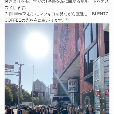
突き当りを右、すぐのT字路を左に曲がる別ルートをオス
スメします。
[/tl][tl title=”2.右手にマツキヨを見ながら直進し、BLENTZ
COFFEEの先を右に曲がります。”]