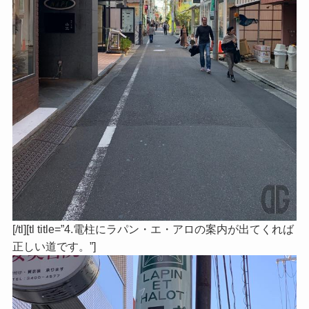
[/tl][tl title=”4.電柱にラパン・エ・アロの案内が出てくれば
正しい道です。”]