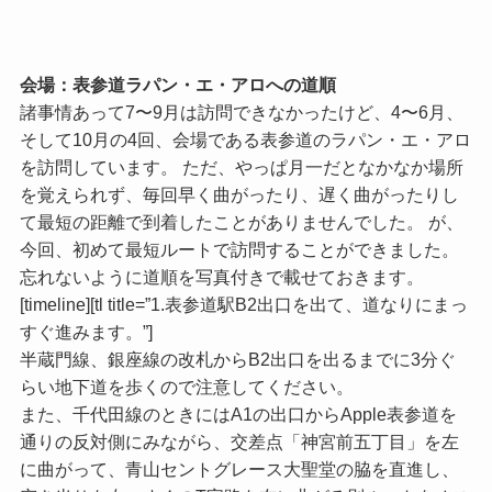
会場：表参道ラパン・エ・アロへの道順
諸事情あって7〜9月は訪問できなかったけど、4〜6月、
そして10月の4回、会場である表参道のラパン・エ・アロ
を訪問しています。 ただ、やっぱ月一だとなかなか場所
を覚えられず、毎回早く曲がったり、遅く曲がったりし
て最短の距離で到着したことがありませんでした。 が、
今回、初めて最短ルートで訪問することができました。
忘れないように道順を写真付きで載せておきます。
[timeline][tl title=”1.表参道駅B2出口を出て、道なりにまっ
すぐ進みます。”]
半蔵門線、銀座線の改札からB2出口を出るまでに3分ぐ
らい地下道を歩くので注意してください。
また、千代田線のときにはA1の出口からApple表参道を
通りの反対側にみながら、交差点「神宮前五丁目」を左
に曲がって、青山セントグレース大聖堂の脇を直進し、