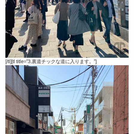
[/tl][tl title=”3.裏道チックな道に入ります。”]