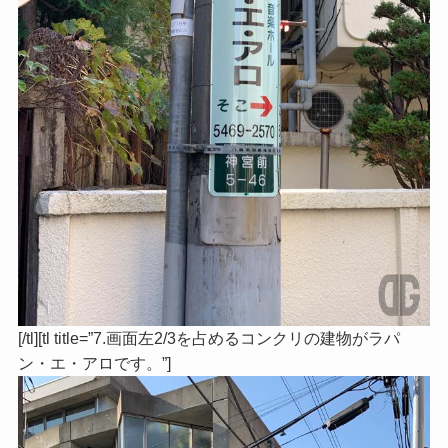
[/tl][tl title=”7.画面左2/3を占めるコンクリの建物がラパ
ン・エ・アロです。”]