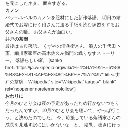
を元にしたネタ。 面白すぎる。
カノン
パッヘルベルのカノンを題材にした新作落語。 明日の結
婚式でお嫁に行く娘さんに送る手紙を読む練習をするお
父さんの噺。 お父さんが面白い。
井戸の茶碗
最後は古典落語。 くずやの清兵衛さん、浪人の千代田卜
斎、細川家家臣の高木佐久左衛門の織りなすストーリ
ー。 落語らしい噺。 [sanko
href=”https://ja.wikipedia.org/wiki/%E4%BA%95%E6%88
%B8%E3%81%AE%E8%8C%B6%E7%A2%97″ title=”井
戸の茶碗 – Wikipedia” site=”Wikipedia” target=”_blank”
rel=”noopener noreferrer nofollow”]
おわりに
今月のひとり会は夜の予定があったため行かないつもり
だったんですが、10月のひとり会を聴いて、やっば行こ
う。と決めたのでした。 今、応援している落語家さんの
成長を見逃す訳にはいかないな…と。 結果、聴きに行っ