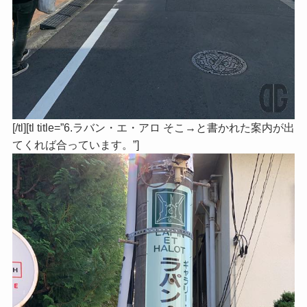
[/tl][tl title=”6.ラバン・エ・アロ そこ→と書かれた案内が出
てくれば合っています。”]