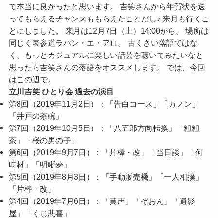
て本当に良かったと思います。 吉笑さんから年賀状を送
ってもらえるチャンスももらえたことだし♪ 来月も行くこ
とにしました。 来月は12月7日（土）14:00から。 場所は
同じく表参道ラパン・エ・アロ。 古くさい落語ではな
く、もっとカジュアルに楽しい話芸を聴いてみたいなと
思ったら吉笑さんの落語をオススメします。 では、今回
はこの辺で。
立川吉笑 ひとり会 過去の演目
第8回（2019年11月2日）：「告白コース」「カノン」
「井戸の茶碗」
第7回（2019年10月5日）：「八五郎方向転換」「粗粗
茶」「桜の男の子」
第6回（2019年9月7日）：「片棒・改」「当日談」「何
時材」「明晰夢」
第5回（2019年8月3日）：「手動販売機」「一人相撲」
「片棒・改」
第4回（2019年7月6日）：「黄声」「ぞおん」「遺影
屋」「くじ悲喜」