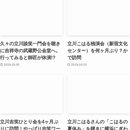
久々の立川談笑一門会を聴き
立川こはる独演会（新宿文化
に吉祥寺の武蔵野公会堂へ。
センター）を何ヶ月ぶり？か
行ってみると師匠が休演!?
で訪問
2019-10-30
2019-10-15
立川吉笑ひとり会を4ヶ月ぶ
立川こはるさんの「こはるの
りに訪問！やっぱり吉笑ワー
夏休み」を聴きに横浜にぎわ