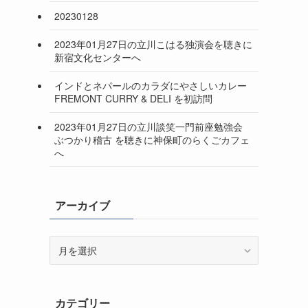
20230128
2023年01月27日の立川こはる独演会を聴きに
新宿文化センターへ
インドとネパールのカラダにやさしいカレー
FREMONT CURRY & DELI を初訪問
2023年01月27日の立川談笑一門前座勉強会
ぶつかり稽古 を聴きに神保町のらくごカフェ
へ
アーカイブ
ア
ー
カ
イ
カテゴリー
ブ