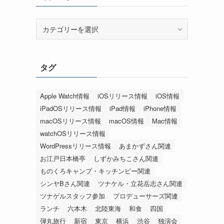
カ
テ
ゴ
リ
タグ
ー
Apple Watch情報
iOSリリース情報
iOS情報
iPadOSリリース情報
iPad情報
iPhone情報
macOSリリース情報
macOS情報
Mac情報
watchOSリリース情報
WordPressリリース情報
あまかずさん関連
お江戸日本橋亭
しずかみちこさん関連
ものくろキャンプ・キッチンビー関連
シンヤBさん関連
ツナケル・立花岳志さん関連
ツナゲルスタッフ参加
プロデューサーズ関連
ランチ
六本木
北陸東海
和食
四国
弾丸旅行
新宿
東京
横浜
渋谷
独演会