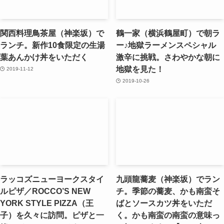
関西料理鳥茶屋（神楽坂）で
鶴一家（横浜鶴屋町）で朝ラ
ランチ。新作10食限定の生湯
ー♪地獄ラーメンスペシャル
葉あんかけ丼をいただく
激辛に挑戦。さわやかな朝に
地獄を見た！
2019-11-12
2019-10-26
ラッコズニューヨークスタイ
九頭龍蕎麦（神楽坂）でラン
ルピザ／ROCCO’S NEW
チ。季節の蕎麦、かも南蛮そ
YORK STYLE PIZZA（王
ばとソースカツ丼をいただ
子）を久々に訪問。ピザと一
く。かも南蛮の南蛮の意味っ