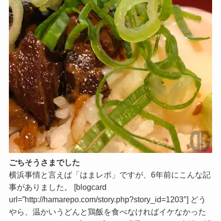
ごちそうさまでした
横浜事情と言えば「はまレポ」ですが、6年前にこんな記
事がありました。 [blogcard
url=”http://hamarepo.com/story.php?story_id=1203″] どう
やら、温かいうどんと鶏飯を食べなければイケなかった