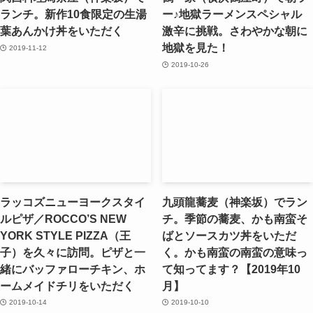
ランチ。新作10食限定の生湯
ー♪地獄ラーメンスペシャル
葉あんかけ丼をいただく
激辛に挑戦。さわやかな朝に
地獄を見た！
2019-11-12
2019-10-26
ラッコズニューヨークスタイ
九頭龍蕎麦（神楽坂）でラン
ルピザ／ROCCO’S NEW
チ。季節の蕎麦、かも南蛮そ
YORK STYLE PIZZA（王
ばとソースカツ丼をいただ
子）を久々に訪問。ピザと一
く。かも南蛮の南蛮の意味っ
緒にバッファローチキン、ホ
て知ってます？【2019年10
ームメイドチリをいただく
月】
2019-10-14
2019-10-10