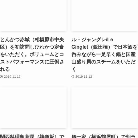
とんかつ赤城（相模原市中央
ル・ジャングレ/Le
区）を初訪問しひれかつ定食
Ginglet（飯田橋）で日本酒を
をいただく。ボリュームとコ
呑みながら一足早く鍋と国産
ストパフォーマンスに圧倒さ
山盛り貝のスチームをいただ
れる
く
2019-11-16
2019-11-12
関西料理鳥茶屋（神楽坂）で
鶴一家（横浜鶴屋町）で朝ラ