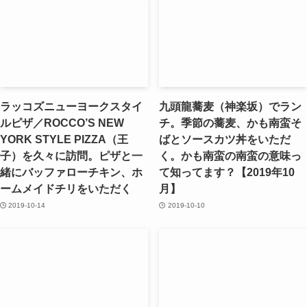
ラッコズニューヨークスタイ
九頭龍蕎麦（神楽坂）でラン
ルピザ／ROCCO’S NEW
チ。季節の蕎麦、かも南蛮そ
YORK STYLE PIZZA（王
ばとソースカツ丼をいただ
子）を久々に訪問。ピザと一
く。かも南蛮の南蛮の意味っ
緒にバッファローチキン、ホ
て知ってます？【2019年10
ームメイドチリをいただく
月】
2019-10-14
2019-10-10