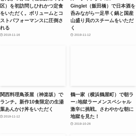
区）を初訪問しひれかつ定食
Ginglet（飯田橋）で日本酒を
をいただく。ボリュームとコ
呑みながら一足早く鍋と国産
ストパフォーマンスに圧倒さ
山盛り貝のスチームをいただ
れる
く
2019-11-16
2019-11-12
関西料理鳥茶屋（神楽坂）で
鶴一家（横浜鶴屋町）で朝ラ
ランチ。新作10食限定の生湯
ー♪地獄ラーメンスペシャル
葉あんかけ丼をいただく
激辛に挑戦。さわやかな朝に
地獄を見た！
2019-11-12
2019-10-26