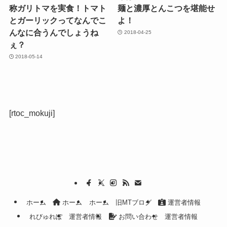
称ガリトマを実食！トマト
麺と濃厚とんこつを堪能せ
とガーリックってなんでこ
よ！
んなに合うんでしょうね
2018-04-25
ぇ？
2018-05-14
[rtoc_mokuji]
ホーム
ホーム
ホーム
旧MTブログ
運営者情報
れびゅれぽ
運営者情報
お問い合わせ
運営者情報