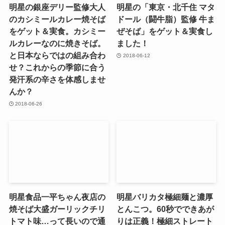
明星の銀座デリー監修大人
明星の「東京・北千住 マタ
のカシミールカレー焼そば
ドール（闘牛脂）監修 牛ま
をゲット＆実食。カシミー
ぜそば」をゲット＆実食し
ルカレーなのに焼きそば。
ました！
と日本ならではの組み合わ
2018-06-12
せ？これからの季節に合う
発汗系の辛さを体感しませ
んか？
2018-06-26
明星食品一平ちゃん夜店の
明星バリカタ極細麺と濃厚
焼そば大盛ガーリックチリ
とんこつ。60秒でできあが
トマト味…って長いので通
りは正義！極細ストレート