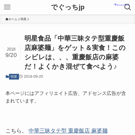
でぐっちjp
ホーム
明星
明星食品「中華三昧タテ型重慶飯
店麻婆麺」をゲット＆実食！この
2018
9/20
シビレは、、、重慶飯店の麻婆
だ！よくかき混ぜて食べよう♪
2018-09-20
明星
本ページにはアフィリエイト広告、アドセンス広告が含
まれています。
こちら。
中華三昧タテ型 重慶飯店 麻婆麺