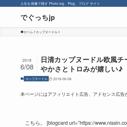
人生を画像で残す Photo log、Plog、プログ サイト
でぐっちjp
ホーム
カップヌードル
日清カップヌードル欧風チ
2018
6/08
やかさとトロみが嬉しい♪
カップヌードル
2018-06-08
本ページにはアフィリエイト広告、アドセンス広告
こちら。 [blogcard url=”https://www.nissin.co