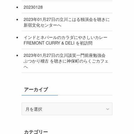
20230128
2023年01月27日の立川こはる独演会を聴きに
新宿文化センターへ
インドとネパールのカラダにやさしいカレー
FREMONT CURRY & DELI を初訪問
2023年01月27日の立川談笑一門前座勉強会
ぶつかり稽古 を聴きに神保町のらくごカフェ
へ
アーカイブ
ア
ー
カ
イ
カテゴリー
ブ