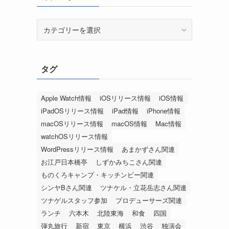
カ
テ
ゴ
リ
タグ
ー
Apple Watch情報
iOSリリース情報
iOS情報
iPadOSリリース情報
iPad情報
iPhone情報
macOSリリース情報
macOS情報
Mac情報
watchOSリリース情報
WordPressリリース情報
あまかずさん関連
お江戸日本橋亭
しずかみちこさん関連
ものくろキャンプ・キッチンビー関連
シンヤBさん関連
ツナケル・立花岳志さん関連
ツナゲルスタッフ参加
プロデューサーズ関連
ランチ
六本木
北陸東海
和食
四国
弾丸旅行
新宿
東京
横浜
渋谷
独演会