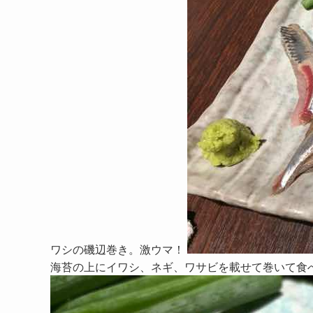
ワシの磯辺巻き。激ウマ！
海苔の上にイワシ、ネギ、ワサビを載せて巻いて食