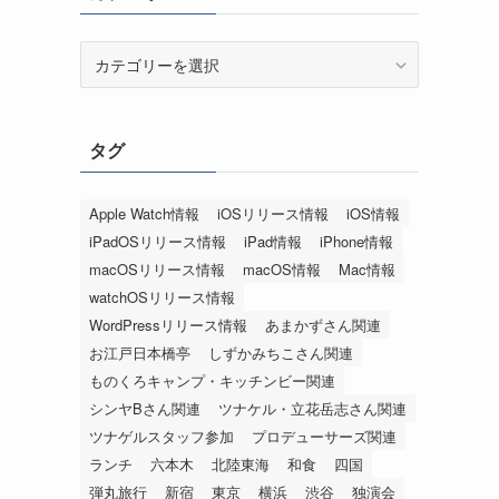
カ
テ
ゴ
リ
タグ
ー
Apple Watch情報
iOSリリース情報
iOS情報
iPadOSリリース情報
iPad情報
iPhone情報
macOSリリース情報
macOS情報
Mac情報
watchOSリリース情報
WordPressリリース情報
あまかずさん関連
お江戸日本橋亭
しずかみちこさん関連
ものくろキャンプ・キッチンビー関連
シンヤBさん関連
ツナケル・立花岳志さん関連
ツナゲルスタッフ参加
プロデューサーズ関連
ランチ
六本木
北陸東海
和食
四国
弾丸旅行
新宿
東京
横浜
渋谷
独演会