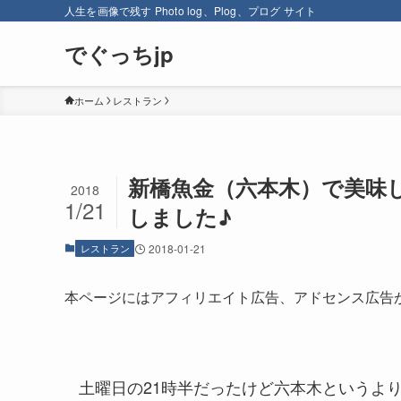
人生を画像で残す Photo log、Plog、プログ サイト
でぐっちjp
ホーム
レストラン
新橋魚金（六本木）で美味
2018
1/21
しました♪
レストラン
2018-01-21
本ページにはアフィリエイト広告、アドセンス広告
土曜日の21時半だったけど六本木というよ