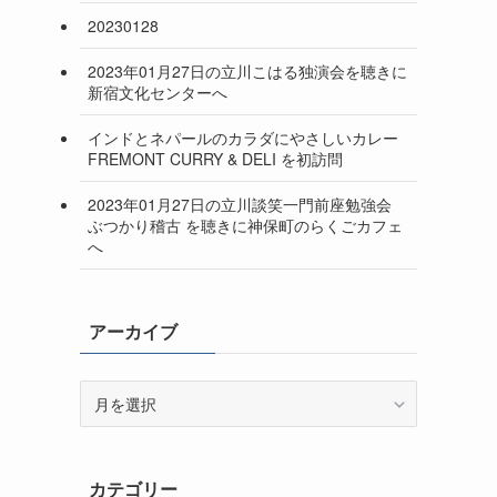
20230128
2023年01月27日の立川こはる独演会を聴きに
新宿文化センターへ
インドとネパールのカラダにやさしいカレー
FREMONT CURRY & DELI を初訪問
2023年01月27日の立川談笑一門前座勉強会
ぶつかり稽古 を聴きに神保町のらくごカフェ
へ
アーカイブ
ア
ー
カ
イ
カテゴリー
ブ