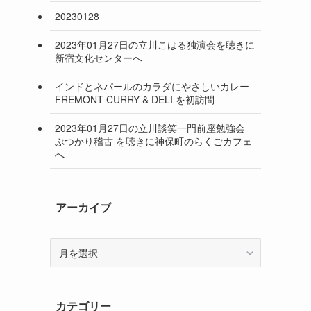
20230128
2023年01月27日の立川こはる独演会を聴きに
新宿文化センターへ
インドとネパールのカラダにやさしいカレー
FREMONT CURRY & DELI を初訪問
2023年01月27日の立川談笑一門前座勉強会
ぶつかり稽古 を聴きに神保町のらくごカフェ
へ
アーカイブ
ア
ー
カ
イ
カテゴリー
ブ