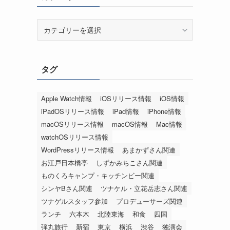
カ
テ
ゴ
リ
タグ
ー
Apple Watch情報
iOSリリース情報
iOS情報
iPadOSリリース情報
iPad情報
iPhone情報
macOSリリース情報
macOS情報
Mac情報
watchOSリリース情報
WordPressリリース情報
あまかずさん関連
お江戸日本橋亭
しずかみちこさん関連
ものくろキャンプ・キッチンビー関連
シンヤBさん関連
ツナケル・立花岳志さん関連
ツナゲルスタッフ参加
プロデューサーズ関連
ランチ
六本木
北陸東海
和食
四国
弾丸旅行
新宿
東京
横浜
渋谷
独演会