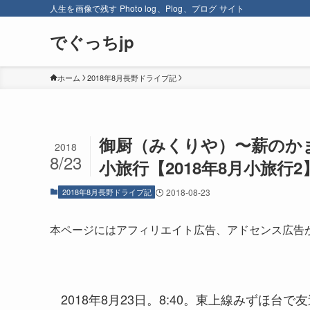
人生を画像で残す Photo log、Plog、プログ サイト
でぐっちjp
ホーム
2018年8月長野ドライブ記
御厨（みくりや）〜薪のか
2018
8/23
小旅行【2018年8月小旅行
2018年8月長野ドライブ記
2018-08-23
本ページにはアフィリエイト広告、アドセンス広告
2018年8月23日。8:40。東上線みずほ