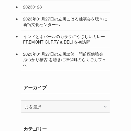
20230128
2023年01月27日の立川こはる独演会を聴きに
新宿文化センターへ
インドとネパールのカラダにやさしいカレー
FREMONT CURRY & DELI を初訪問
2023年01月27日の立川談笑一門前座勉強会
ぶつかり稽古 を聴きに神保町のらくごカフェ
へ
アーカイブ
ア
ー
カ
イ
カテゴリー
ブ