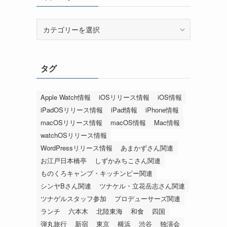
カ
テ
ゴ
リ
タグ
ー
Apple Watch情報
iOSリリース情報
iOS情報
iPadOSリリース情報
iPad情報
iPhone情報
macOSリリース情報
macOS情報
Mac情報
watchOSリリース情報
WordPressリリース情報
あまかずさん関連
お江戸日本橋亭
しずかみちこさん関連
ものくろキャンプ・キッチンビー関連
シンヤBさん関連
ツナケル・立花岳志さん関連
ツナゲルスタッフ参加
プロデューサーズ関連
ランチ
六本木
北陸東海
和食
四国
弾丸旅行
新宿
東京
横浜
渋谷
独演会