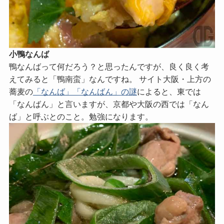
小鴨なんば
鴨なんばって何だろう？と思ったんですが、良く良く考
えてみると「鴨南蛮」なんですね。 サイト大阪・上方の
蕎麦の
「なんば」「なんばん」の謎
によると、東では
「なんばん」と言いますが、京都や大阪の西では「なん
ば」と呼ぶとのこと。勉強になります。