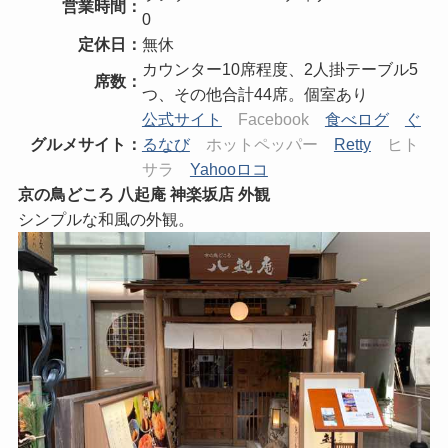
営業時間：
0
定休日：
無休
カウンター10席程度、2人掛テーブル5
席数：
つ、その他合計44席。個室あり
公式サイト
Facebook
食べログ
ぐ
グルメサイト：
るなび
ホットペッパー
Retty
ヒト
サラ
Yahooロコ
京の鳥どころ 八起庵 神楽坂店 外観
シンプルな和風の外観。