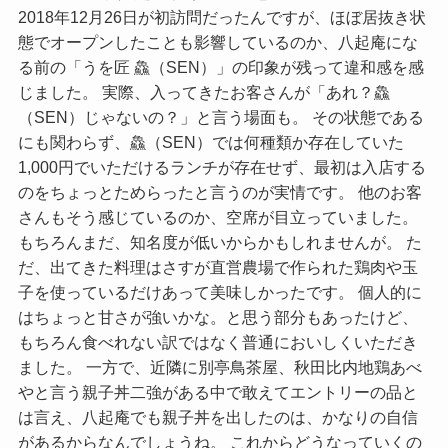
2018年12月26日が初訪問だったんですが、ほぼ居抜き状
態でオープンしたことも影響しているのか、八起庵にな
る前の「うを匠 鱻（SEN）」の印象が残って違和感を感
じました。 実際、入ってきたお客さんが「あれ？鱻
（SEN）じゃないの？」と言う場面も。 その状態である
にも関わらず、鱻（SEN）では何種類か存在していた
1,000円でいただけるランチが存在せず、最初は入店する
のをちょっとためらったと言うのが実情です。 他のお客
さんもそう感じているのか、空席が目立っていました。
もちろんまだ、知名度が低いからかもしれませんが。 た
だ、出てきた料理はさすが直営農場で作られた鶏肉や玉
子を使っているだけあって美味しかったです。 個人的に
はちょっと甘さが強いかな。と思う部分もあったけど、
もちろん食べれない訳ではなく普通においしくいただき
ました。 一方で、近隣に別亭鳥茶屋、秋田比内地鶏あべ
やと言う親子丼二強がある中で敢えてエントリーの品と
は言え、八起庵でも親子丼を出したのは、かなりの自信
があるからなんでしょうね。 これからどうなっていくの