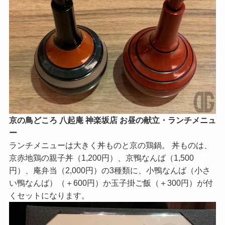
京の鳥どころ 八起庵 神楽坂店 お昼の献立・ランチメニュ
ー
ランチメニューは大きく丼ものと京の鶏鍋。 丼ものは、
京赤地鶏の親子丼（1,200円）、京鴨なんば（1,500
円）、庵弁当（2,000円）の3種類に、小鴨なんば（小さ
い鴨なんば）（＋600円）か玉子掛ご飯（＋300円）が付
くセットになります。