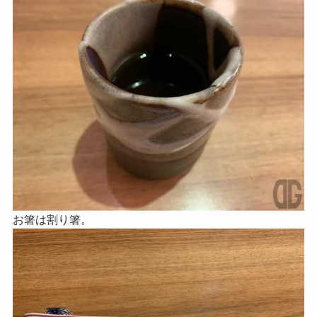
お箸は割り箸。