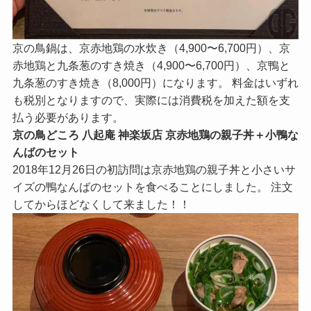
京の鳥鍋は、京赤地鶏の水炊き（4,900〜6,700円）、京
赤地鶏と九条葱のすき焼き（4,900〜6,700円）、京鴨と
九条葱のすき焼き（8,000円）になります。 料金はいずれ
も税別となりますので、実際には消費税を加えた額を支
払う必要があります。
京の鳥どころ 八起庵 神楽坂店 京赤地鶏の親子丼＋小鴨な
んばのセット
2018年12月26日の初訪問は京赤地鶏の親子丼と小さいサ
イズの鴨なんばのセットを食べることにしました。 注文
してからほどなくして来ました！！