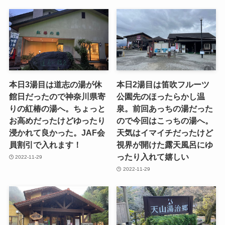
本日3湯目は道志の湯が休
本日2湯目は笛吹フルーツ
館日だったので神奈川県寄
公園先のほったらかし温
りの紅椿の湯へ。ちょっと
泉。前回あっちの湯だった
お高めだったけどゆったり
ので今回はこっちの湯へ。
浸かれて良かった。JAF会
天気はイマイチだったけど
員割引で入れます！
視界が開けた露天風呂にゆ
ったり入れて嬉しい
2022-11-29
2022-11-29