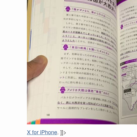
X for iPhone
. ]]>