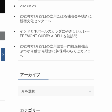
20230128
2023年01月27日の立川こはる独演会を聴きに
新宿文化センターへ
インドとネパールのカラダにやさしいカレー
FREMONT CURRY & DELI を初訪問
2023年01月27日の立川談笑一門前座勉強会
ぶつかり稽古 を聴きに神保町のらくごカフェ
へ
アーカイブ
ア
ー
カ
イ
カテゴリー
ブ