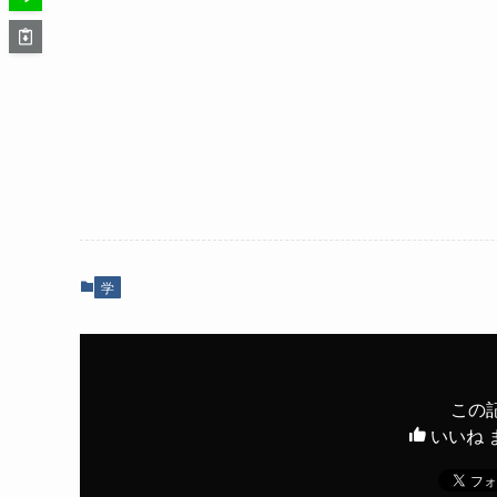
学
この
いいね 