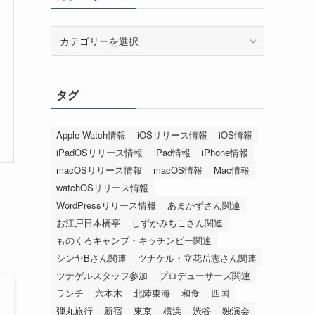
カ
テ
ゴ
リ
タグ
ー
Apple Watch情報
iOSリリース情報
iOS情報
iPadOSリリース情報
iPad情報
iPhone情報
macOSリリース情報
macOS情報
Mac情報
watchOSリリース情報
WordPressリリース情報
あまかずさん関連
お江戸日本橋亭
しずかみちこさん関連
ものくろキャンプ・キッチンビー関連
シンヤBさん関連
ツナケル・立花岳志さん関連
ツナゲルスタッフ参加
プロデューサーズ関連
ランチ
六本木
北陸東海
和食
四国
弾丸旅行
新宿
東京
横浜
渋谷
独演会