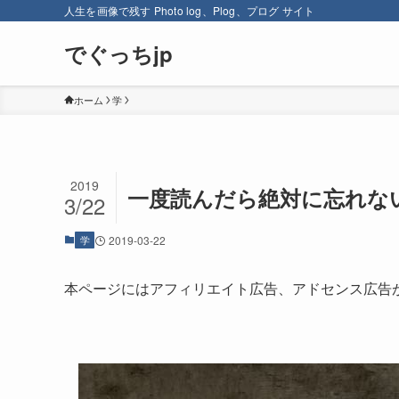
人生を画像で残す Photo log、Plog、プログ サイト
でぐっちjp
ホーム
学
2019
一度読んだら絶対に忘れな
3/22
学
2019-03-22
本ページにはアフィリエイト広告、アドセンス広告