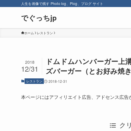
人生を画像で残す Photo log、Plog、プログ サイト
でぐっちjp
ホーム
レストラン
ドムドムハンバーガー上溝
2018
12/31
ズバーガー（とお好み焼
レストラン
2018-12-31
本ページにはアフィリエイト広告、アドセンス広告
ク