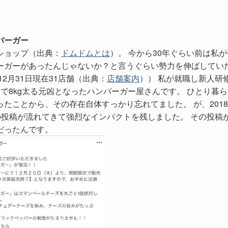
バーガー
ショップ（出典：
ドムドムとは
）。 今から30年ぐらい前は私が
ーガーがあったんじゃないか？と言うぐらい勢力を伸ばしてい
2月31日現在31店舗（出典：
店舗案内
）） 私が就職し新人研
で8kg太る元凶となったハンバーガー屋さんです。 ひとり暮ら
たことから、その存在自体すっかり忘れてました。 が、201
一つの投稿が流れてきて強烈なインパクトを残しました。 その投稿
だったんです。