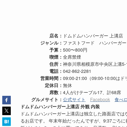
店名：
ドムドムハンバーガー 上溝店
ジャンル：
ファストフード ハンバーガー
予算：
500〜800円
喫煙：
全席禁煙
住所：
神奈川県相模原市中央区上溝5-1
電話：
042-862-2281
営業時間：
09:00-21:00（09:00-10:0
定休日：
無休
席数：
4人がけテーブル17、計68席
グルメサイト：
公式サイト
Facebook
食べ
ドムドムハンバーガー上溝店 外観 内装
ドムドムハンバーガー上溝店は独立した路面店では
るお店です。 年末年始だったんですが、9:37ごろに行