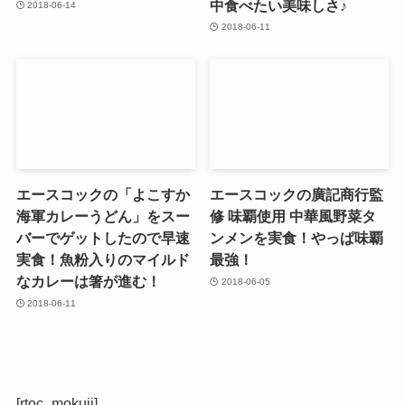
中食べたい美味しさ♪
2018-06-14
2018-06-11
エースコックの「よこすか
エースコックの廣記商行監
海軍カレーうどん」をスー
修 味覇使用 中華風野菜タ
バーでゲットしたので早速
ンメンを実食！やっぱ味覇
実食！魚粉入りのマイルド
最強！
なカレーは箸が進む！
2018-06-05
2018-06-11
[rtoc_mokuji]