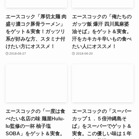
エースコック「厚切太麺 肉
エースコックの「俺たちの
盛り濃コク豚骨ラーメン」
ガッツ飯 爆汗 四川風麻婆
をゲット＆実食！ガッツリ
油そば」をゲット＆実食。
系が好みな方、スタミナ付
汗をカキカキ辛いもの食べ
けたい方にオススメ！
たい人にオススメ！
2018-06-27
2018-06-20
エースコックの「一度は食
エースコックの「スーパー
べたい名店の味 麺屋Hulu-
カップ１．５倍沖縄島そ
lu監修の一杯 柚子塩
ば」をスーパーでゲット＆
SOBA」をゲット＆実食。
実食。この優しい味は１年