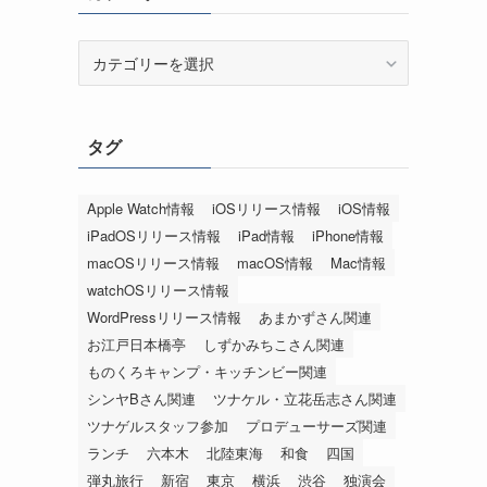
カ
テ
ゴ
リ
タグ
ー
Apple Watch情報
iOSリリース情報
iOS情報
iPadOSリリース情報
iPad情報
iPhone情報
macOSリリース情報
macOS情報
Mac情報
watchOSリリース情報
WordPressリリース情報
あまかずさん関連
お江戸日本橋亭
しずかみちこさん関連
ものくろキャンプ・キッチンビー関連
シンヤBさん関連
ツナケル・立花岳志さん関連
ツナゲルスタッフ参加
プロデューサーズ関連
ランチ
六本木
北陸東海
和食
四国
弾丸旅行
新宿
東京
横浜
渋谷
独演会