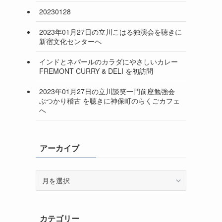
20230128
2023年01月27日の立川こはる独演会を聴きに
新宿文化センターへ
インドとネパールのカラダにやさしいカレー
FREMONT CURRY & DELI を初訪問
2023年01月27日の立川談笑一門前座勉強会
ぶつかり稽古 を聴きに神保町のらくごカフェ
へ
アーカイブ
ア
ー
カ
イ
カテゴリー
ブ