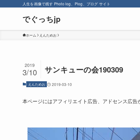
人生を画像で残す Photo log、Plog、プログ サイト
でぐっちjp
ホーム
えんためお
2019
サンキューの会190309
3/10
えんためお
2019-03-10
本ページにはアフィリエイト広告、アドセンス広告