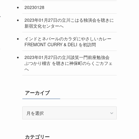
20230128
心
2023年01月27日の立川こはる独演会を聴きに
新宿文化センターへ
インドとネパールのカラダにやさしいカレー
FREMONT CURRY & DELI を初訪問
に
2023年01月27日の立川談笑一門前座勉強会
ぶつかり稽古 を聴きに神保町のらくごカフェ
へ
アーカイブ
ア
ー
カ
イ
カテゴリー
ブ