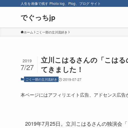
人生を画像で残す Photo log、Plog、プログ サイト
でぐっちjp
ホーム
ごく一部の立川流好き
立川こはるさんの「こはる
2019
7/27
てきました！
ごく一部の立川流好き
2019-07-27
本ページにはアフィリエイト広告、アドセンス広告
2019年7月25日。立川こはるさんの独演