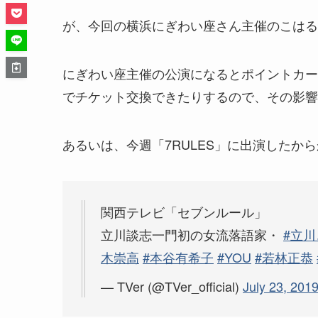
が、今回の横浜にぎわい座さん主催のこはる
にぎわい座主催の公演になるとポイントカー
でチケット交換できたりするので、その影響
あるいは、今週「7RULES」に出演したか
関西テレビ「セブンルール」
立川談志一門初の女流落語家・
#立
木崇高
#本谷有希子
#YOU
#若林正恭
— TVer (@TVer_official)
July 23, 201