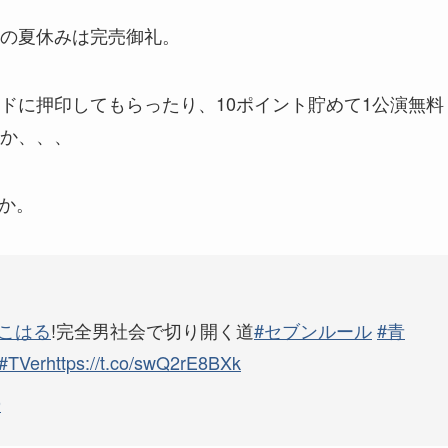
の夏休みは完売御礼。
ドに押印してもらったり、10ポイント貯めて1公演無料
か、、、
らか。
川こはる
!完全男社会で切り開く道
#セブンルール
#青
#TVer
https://t.co/swQ2rE8BXk
9