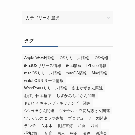
カ
テ
ゴ
リ
タグ
ー
Apple Watch情報
iOSリリース情報
iOS情報
iPadOSリリース情報
iPad情報
iPhone情報
macOSリリース情報
macOS情報
Mac情報
watchOSリリース情報
WordPressリリース情報
あまかずさん関連
お江戸日本橋亭
しずかみちこさん関連
ものくろキャンプ・キッチンビー関連
シンヤBさん関連
ツナケル・立花岳志さん関連
ツナゲルスタッフ参加
プロデューサーズ関連
ランチ
六本木
北陸東海
和食
四国
弾丸旅行
新宿
東京
横浜
渋谷
独演会