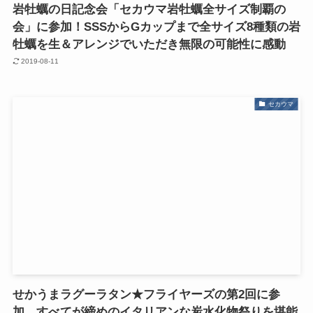
岩牡蠣の日記念会「セカウマ岩牡蠣全サイズ制覇の
会」に参加！SSSからGカップまで全サイズ8種類の岩
牡蠣を生＆アレンジでいただき無限の可能性に感動
2019-08-11
セカウマ
せかうまラグーラタン★フライヤーズの第2回に参
加。すべてが締めのイタリアンな炭水化物祭りを堪能